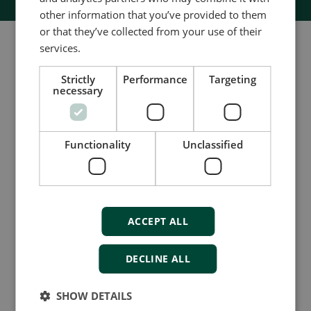
other information that you’ve provided to them
or that they’ve collected from your use of their
services.
Strictly
Performance
Targeting
necessary
Functionality
Unclassified
Isolationsüberwachungsanzeiger
ADL-111Q96
ACCEPT ALL
Erweiterte Überwachung des
Isolationswiderstandes eines DC-
DECLINE ALL
Netzes von 24, 110 und 220 VDC
Erkennung aller Isolationsfehler –
SHOW DETAILS
inklusive Doppelfehler
Konfigurierbarer Alarm mit